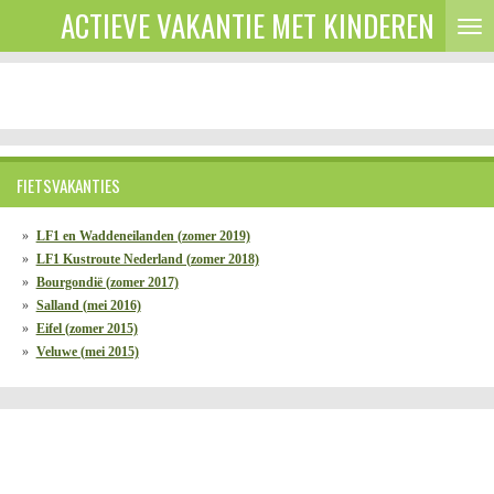
ACTIEVE VAKANTIE MET KINDEREN
Ga
direct
naar
de
hoofdinhoud
FIETSVAKANTIES
LF1 en Waddeneilanden (zomer 2019)
LF1 Kustroute Nederland (zomer 2018)
Bourgondië (zomer 2017)
Salland (mei 2016)
Eifel (zomer 2015)
Veluwe (mei 2015)