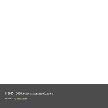
© 2015 - 2026 Actievevakantiemetkinderen
Powered by
JouwWeb