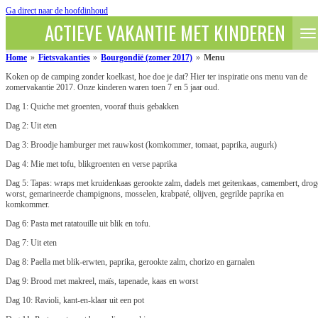
Ga direct naar de hoofdinhoud
ACTIEVE VAKANTIE MET KINDEREN
Home
»
Fietsvakanties
»
Bourgondië (zomer 2017)
»
Menu
Koken op de camping zonder koelkast, hoe doe je dat? Hier ter inspiratie ons menu van de
zomervakantie 2017. Onze kinderen waren toen 7 en 5 jaar oud.
Dag 1: Quiche met groenten, vooraf thuis gebakken
Dag 2: Uit eten
Dag 3: Broodje hamburger met rauwkost (komkommer, tomaat, paprika, augurk)
Dag 4: Mie met tofu, blikgroenten en verse paprika
Dag 5: Tapas: wraps met kruidenkaas gerookte zalm, dadels met geitenkaas, camembert, drog
worst, gemarineerde champignons, mosselen, krabpaté, olijven, gegrilde paprika en
komkommer.
Dag 6: Pasta met ratatouille uit blik en tofu.
Dag 7: Uit eten
Dag 8: Paella met blik-erwten, paprika, gerookte zalm, chorizo en garnalen
Dag 9: Brood met makreel, maïs, tapenade, kaas en worst
Dag 10: Ravioli, kant-en-klaar uit een pot