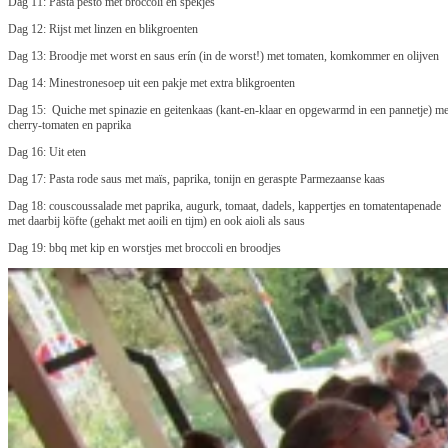
Dag 11: Pasta pesto met broccoli en spekjes
Dag 12: Rijst met linzen en blikgroenten
Dag 13: Broodje met worst en saus erín (in de worst!) met tomaten, komkommer en olijven
Dag 14: Minestronesoep uit een pakje met extra blikgroenten
Dag 15: Quiche met spinazie en geitenkaas (kant-en-klaar en opgewarmd in een pannetje) me
cherry-tomaten en paprika
Dag 16: Uit eten
Dag 17: Pasta rode saus met maïs, paprika, tonijn en geraspte Parmezaanse kaas
Dag 18: couscoussalade met paprika, augurk, tomaat, dadels, kappertjes en tomatentapenade
met daarbij köfte (gehakt met aoili en tijm) en ook aioli als saus
Dag 19: bbq met kip en worstjes met broccoli en broodjes