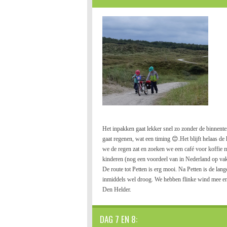
Het inpakken gaat lekker snel zo zonder de binnenten
gaat regenen, wat een timing 😊.Het blijft helaas de
we de regen zat en zoeken we een café voor koffie me
kinderen (nog een voordeel van in Nederland op vakan
De route tot Petten is erg mooi. Na Petten is de lang
inmiddels wel droog. We hebben flinke wind mee en
Den Helder.
DAG 7 EN 8: