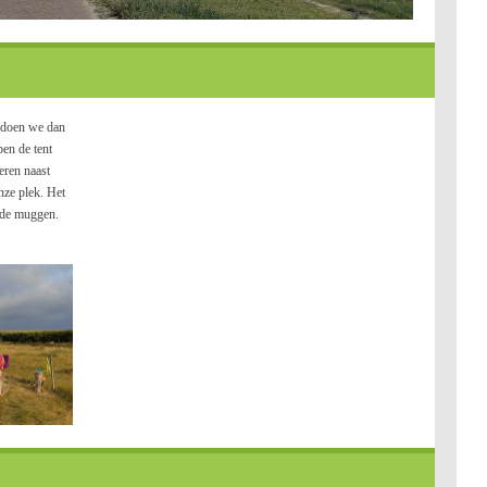
t doen we dan
en de tent
eren naast
nze plek. Het
 de muggen.