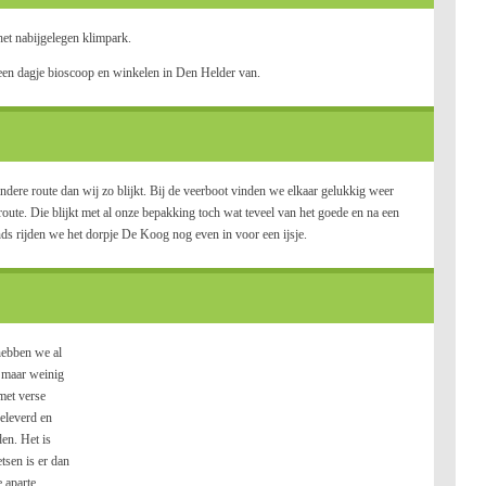
et nabijgelegen klimpark.
een dagje bioscoop en winkelen in Den Helder van.
re route dan wij zo blijkt. Bij de veerboot vinden we elkaar gelukkig weer
oute. Die blijkt met al onze bepakking toch wat teveel van het goede en na een
nds rijden we het dorpje De Koog nog even in voor een ijsje.
hebben we al
g maar weinig
met verse
eleverd en
den. Het is
tsen is er dan
 aparte