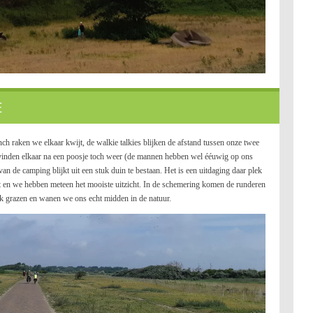
E
nch raken we elkaar kwijt, de walkie talkies blijken de afstand tussen onze twee
 vinden elkaar na een poosje toch weer (de mannen hebben wel ééuwig op ons
n de camping blijkt uit een stuk duin te bestaan. Het is een uitdaging daar plek
ukt en we hebben meteen het mooiste uitzicht. In de schemering komen de runderen
ek grazen en wanen we ons echt midden in de natuur.