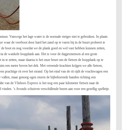
ntuur. Vanwege het lage water is de normale steiger niet te gebruiken. In plaats
 waar de veerboot door hard het zand op te varen bij in de buurt probeert te
f de boot en nog voordat we de plank goed en wel vast hebben kunnen zetten,
ia de wankele loopplank aan. Het is voor de dagjesmensen al een grote
 in te zetten, maar daarna is het onze beurt om de fietsen de loopplank op te
 ruim een meter boven het dek. Met vereende krachten krijgen we alle fietsen,
een prachtige rit over het strand. Op het eind van de rit rijdt de vrachtwagen een
 te vallen, maar genoeg ogen sturen de bijbehorende handen richting een
alte van de Vliehors Express is het nog een paar kilometer fietsen naar de
vinden. ’s Avonds schuiven verschillende buren aan voor een gezellig spelletje.