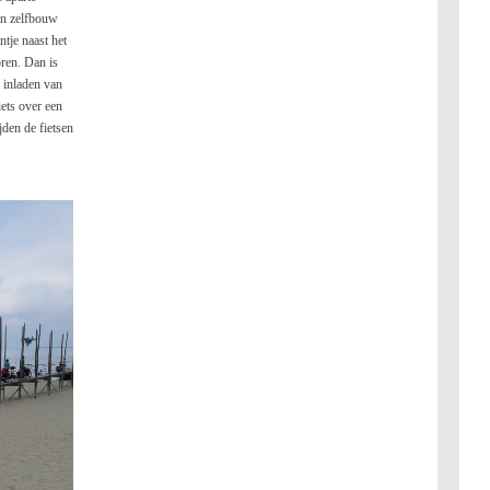
een zelfbouw
tje naast het
oren. Dan is
 inladen van
iets over een
jden de fietsen