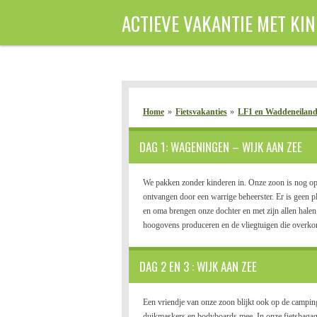
Ga
ACTIEVE VAKANTIE MET KI
direct
naar
de
hoofdinhoud
Home
»
Fietsvakanties
»
LF1 en Waddeneiland
DAG 1: WAGENINGEN – WIJK AAN ZEE
We pakken zonder kinderen in. Onze zoon is nog o
ontvangen door een warrige beheerster. Er is geen 
en oma brengen onze dochter en met zijn allen hale
hoogovens produceren en de vliegtuigen die overk
DAG 2 EN 3 : WIJK AAN ZEE
Een vriendje van onze zoon blijkt ook op de camping
duikmaskers en bodyboards mee. In onze fietsbagag