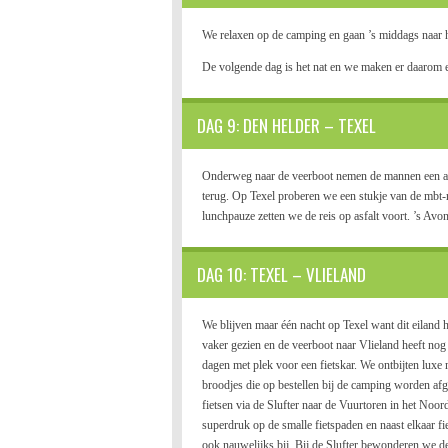
We relaxen op de camping en gaan ’s middags naar h
De volgende dag is het nat en we maken er daarom 
DAG 9: DEN HELDER – TEXEL
Onderweg naar de veerboot nemen de mannen een ande
terug. Op Texel proberen we een stukje van de mbt-r
lunchpauze zetten we de reis op asfalt voort. ’s Avo
DAG 10: TEXEL – VLIELAND
We blijven maar één nacht op Texel want dit eiland 
vaker gezien en de veerboot naar Vlieland heeft no
dagen met plek voor een fietskar. We ontbijten luxe 
broodjes die op bestellen bij de camping worden afg
fietsen via de Slufter naar de Vuurtoren in het Noor
superdruk op de smalle fietspaden en naast elkaar fie
ook nauwelijks bij. Bij de Slufter bewonderen we de