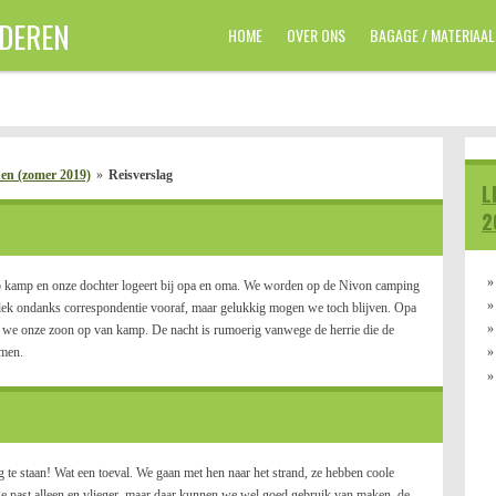
NDEREN
HOME
OVER ONS
BAGAGE / MATERIAAL
en (zomer 2019)
»
Reisverslag
L
2
p kamp en onze dochter logeert bij opa en oma. We worden op de Nivon camping
plek ondanks correspondentie vooraf, maar gelukkig mogen we toch blijven. Opa
n we onze zoon op van kamp. De nacht is rumoerig vanwege de herrie die de
omen.
 te staan! Wat een toeval. We gaan met hen naar het strand, ze hebben coole
e past alleen en vlieger, maar daar kunnen we wel goed gebruik van maken, de