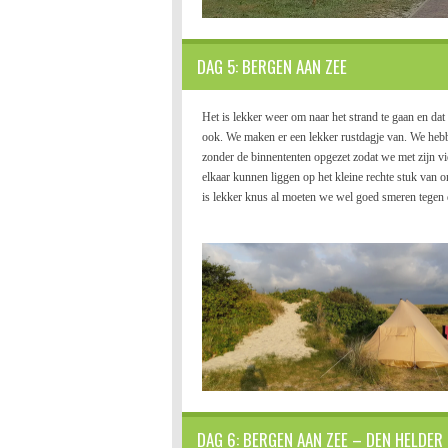
DAG 5: BERGEN AAN ZEE
Het is lekker weer om naar het strand te gaan en da
ook. We maken er een lekker rustdagje van. We hebb
zonder de binnententen opgezet zodat we met zijn vi
elkaar kunnen liggen op het kleine rechte stuk van o
is lekker knus al moeten we wel goed smeren tegen
DAG 6: BERGEN AAN ZEE – DEN HELDER