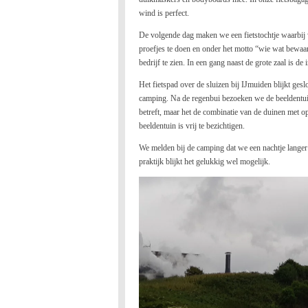
wind is perfect.
De volgende dag maken we een fietstochtje waarbij
proefjes te doen en onder het motto “wie wat bewaar
bedrijf te zien. In een gang naast de grote zaal is d
Het fietspad over de sluizen bij IJmuiden blijkt gesl
camping. Na de regenbui bezoeken we de beeldentuin 
betreft, maar het de combinatie van de duinen met op
beeldentuin is vrij te bezichtigen.
We melden bij de camping dat we een nachtje langer 
praktijk blijkt het gelukkig wel mogelijk.