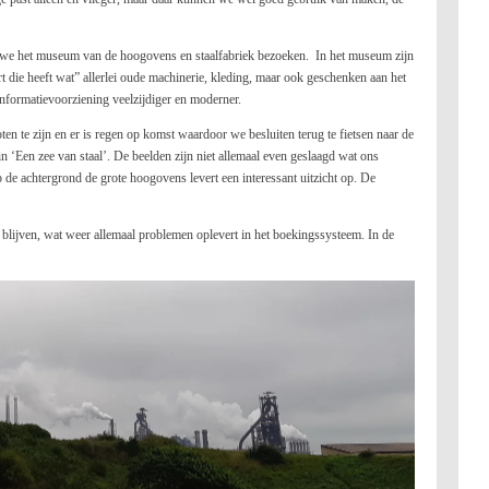
 we het museum van de hoogovens en staalfabriek bezoeken. In het museum zijn
t die heeft wat” allerlei oude machinerie, kleding, maar ook geschenken aan het
e informatievoorziening veelzijdiger en moderner.
oten te zijn en er is regen op komst waardoor we besluiten terug te fietsen naar de
‘Een zee van staal’. De beelden zijn niet allemaal even geslaagd wat ons
 de achtergrond de grote hoogovens levert een interessant uitzicht op. De
blijven, wat weer allemaal problemen oplevert in het boekingssysteem. In de