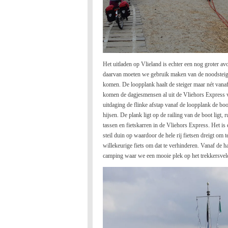
Het uitladen op Vlieland is echter een nog groter avo
daarvan moeten we gebruik maken van de noodsteiger
komen. De loopplank haalt de steiger maar nét vana
komen de dagjesmensen al uit de Vliehors Express v
uitdaging de flinke afstap vanaf de loopplank de boot
hijsen. De plank ligt op de railing van de boot ligt,
tassen en fietskarren in de Vliehors Express. Het is 
steil duin op waardoor de hele rij fietsen dreigt om
willekeurige fiets om dat te verhinderen. Vanaf de h
camping waar we een mooie plek op het trekkersveld 